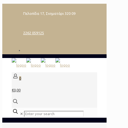
Πελοπίδα 17, Σχηματάρι 320 09
2262 059125
0
€0,00
✕