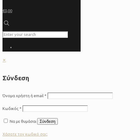
€0,00
✕
Σύνδεση
Όνομα χρήστη ή email
*
Κωδικός
*
Να με θυμάσαι
Σύνδεση
Χάσατε τον κωδικό σας;