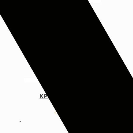
ΚΡΕΒΑΤΙ Maeve
€
394,00