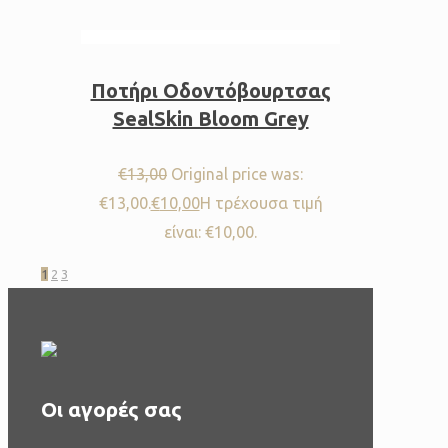
Ποτήρι Οδοντόβουρτσας
SealSkin Bloom Grey
€
13,00
Original price was:
€13,00.
€
10,00
Η τρέχουσα τιμή
είναι: €10,00.
1
2
3
Οι αγορές σας