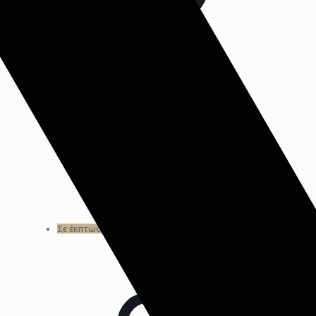
Scandi γκρι ποτήρι μπάνιου
για οδοντόβουρτσα
8Χ8Χ11
€
7,00
Σε έκπτωση