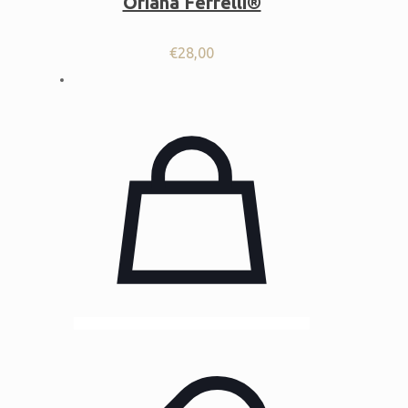
Oriana Ferrelli®
€
28,00