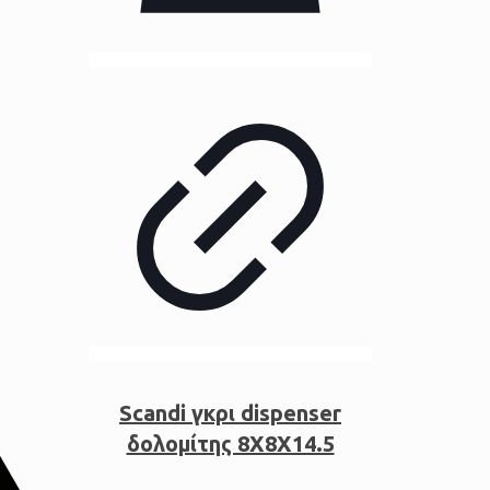
Scandi γκρι dispenser
δολομίτης 8Χ8Χ14.5