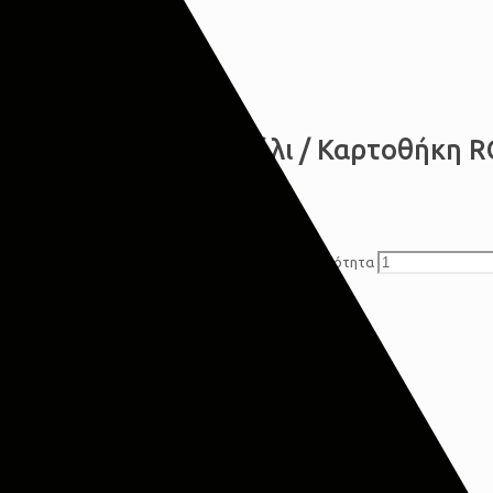
Δερμάτινο Πορτοφόλι / Καρτοθήκη R
€
15,00
Δερμάτινο Πορτοφόλι / Καρτοθήκη RCM Z15 ποσότητα
Προσθήκη στο καλάθι
Κατηγορίες:
Προσωπικά Είδη
,
Τσάντες-Πορτοφόλια
Share
0
Περιγραφή
Δερμάτινο Πορτοφόλι / Καρτοθήκη RCM Z15
-Πορτοφόλι από γνήσιο, φυσικό δέρμα.