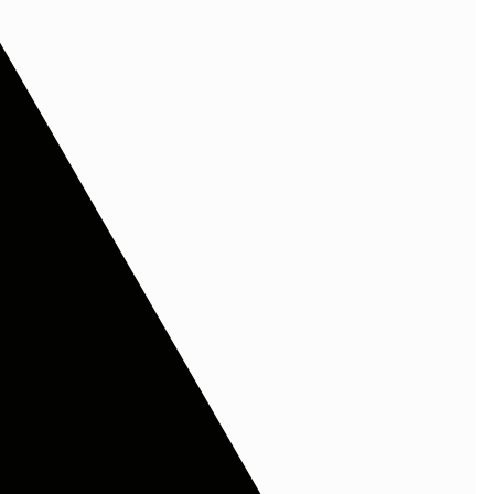
Καρτοθήκη RCM Z15”
ι με
*