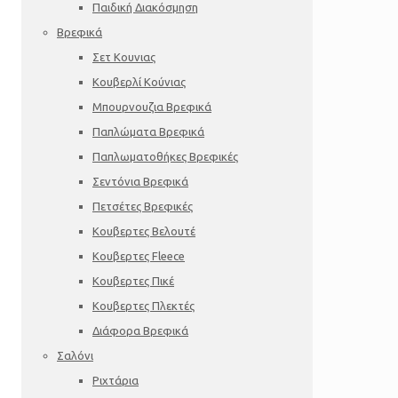
Παιδική Διακόσμηση
Βρεφικά
Σετ Κουνιας
Κουβερλί Κούνιας
Μπουρνουζια Βρεφικά
Παπλώματα Βρεφικά
Παπλωματοθήκες Βρεφικές
Σεντόνια Βρεφικά
Πετσέτες Βρεφικές
Κουβερτες Βελουτέ
Κουβερτες Fleece
Κουβερτες Πικέ
Κουβερτες Πλεκτές
Διάφορα Βρεφικά
Σαλόνι
Ριχτάρια