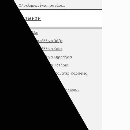
Ολοκληρωμένες προτάσεις
ΔΙΑΚΟΣΜΗΣΗ
Κρύσταλλα
Κρυστάλλινα Βάζα
Κρυστάλλινα Κουπ
Κρυστάλλινα Κηροπήγια
Κρυστάλλινα Ποτήρια
Κρυστάλλινες Κανάτες-Καράφες
Διακοσμητικά
Διακοσμητικά τοίχου-χώρου
Γούρια-Μινιατούρες
Κάδρα-Πινακες-Κορνιζες
Κηροπήγια-Φαναρια
Δίσκοι-Πιατέλες