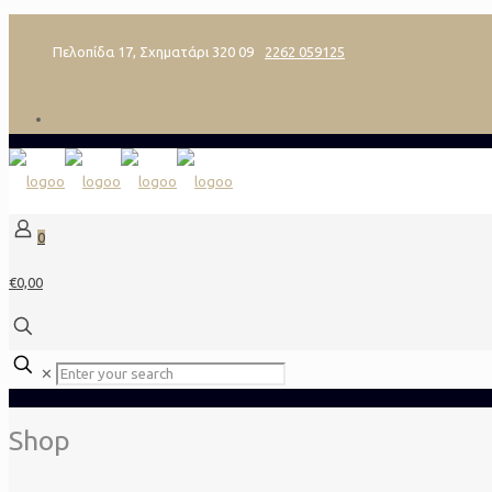
Πελοπίδα 17, Σχηματάρι 320 09
2262 059125
0
€0,00
✕
Shop