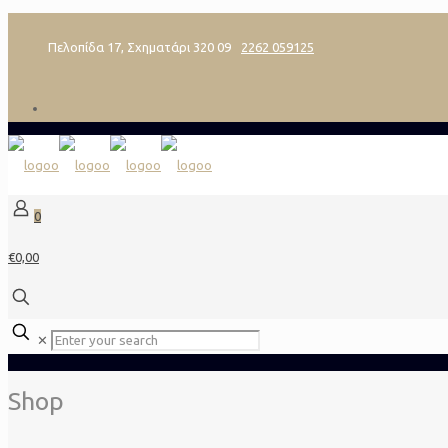
Πελοπίδα 17, Σχηματάρι 320 09
2262 059125
0
€0,00
✕
Shop