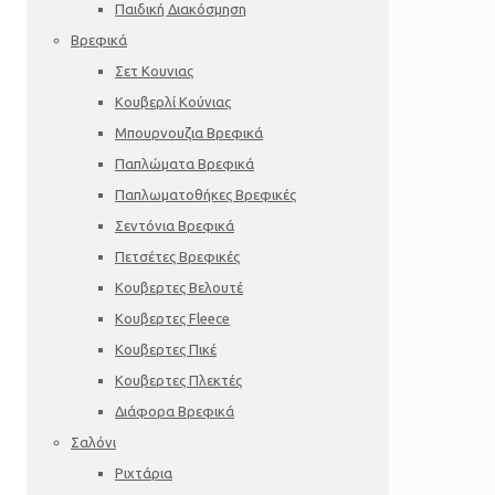
Παιδική Διακόσμηση
Βρεφικά
Σετ Κουνιας
Κουβερλί Κούνιας
Μπουρνουζια Βρεφικά
Παπλώματα Βρεφικά
Παπλωματοθήκες Βρεφικές
Σεντόνια Βρεφικά
Πετσέτες Βρεφικές
Κουβερτες Βελουτέ
Κουβερτες Fleece
Κουβερτες Πικέ
Κουβερτες Πλεκτές
Διάφορα Βρεφικά
Σαλόνι
Ριχτάρια