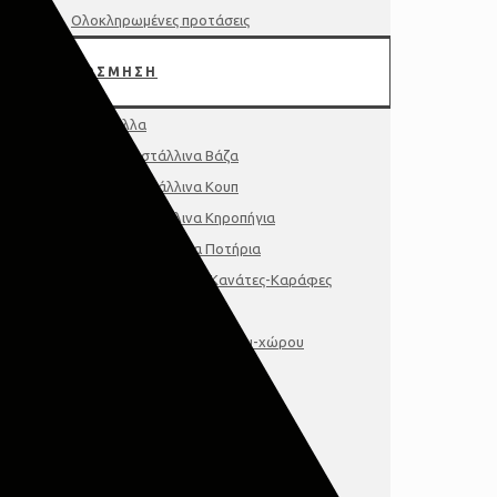
Ολοκληρωμένες προτάσεις
ΔΙΑΚΟΣΜΗΣΗ
Κρύσταλλα
Κρυστάλλινα Βάζα
Κρυστάλλινα Κουπ
Κρυστάλλινα Κηροπήγια
Κρυστάλλινα Ποτήρια
Κρυστάλλινες Κανάτες-Καράφες
Διακοσμητικά
Διακοσμητικά τοίχου-χώρου
Γούρια-Μινιατούρες
Κάδρα-Πινακες-Κορνιζες
Κηροπήγια-Φαναρια
Δίσκοι-Πιατέλες