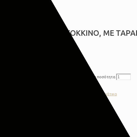
ΜΑΞΙΛΑΡΟΘΗΚΗ ΚΟΚΚΙΝΟ, ΜΕ ΤΑΡΑ
€
9,00
2 σε απόθεμα
ΜΑΞΙΛΑΡΟΘΗΚΗ ΚΟΚΚΙΝΟ, ΜΕ ΤΑΡΑΝΔΟ, 45x45cm ποσότητα
Προσθήκη στο καλάθι
Κατηγορίες:
Εποχιακά
,
Λευκά είδη χριστουγ
,
Χριστουγεννιάτικα
Share
0
Αξιολογήσεις
0