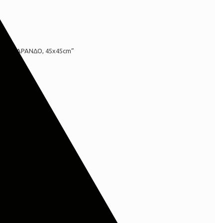
, ΜΕ ΤΑΡΑΝΔΟ, 45x45cm”
ι με
*