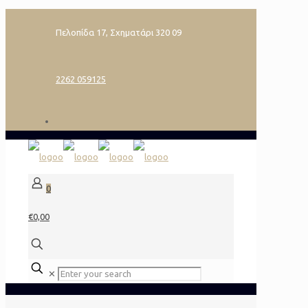
Πελοπίδα 17, Σχηματάρι 320 09
2262 059125
0
€0,00
✕