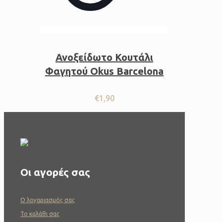
Ανοξείδωτο Κουτάλι
Φαγητού Okus Barcelona
€
1,90
Οι αγορές σας
O λογαριασμός σας
To καλάθι σας