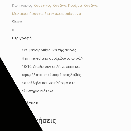
Κατηγορίες:
Κασετίνες
,
Κουζίνα
,
Κουζινα
,
Κουζίνα
,
Μαχαιροπήρουνα
,
Σετ Μαχαιροπίρουνα
Share
0
Περιγραφή
Σετ μαχαιροπίρουνα της σειράς
Hammered από ανοξείδωτο ατσάλι
18/10. Διαθέτουν απλή γραμμή και
σφυρήλατο σχεδιασμό στις λαβές.
Κατάλληλα και για πλύσιμο στο
πλυντήριο πιάτων.
Αξιολογήσεις
0
Αξιολογήσεις