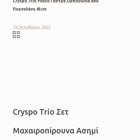
Cryspo Trio Punto Γάστρα Ορθογώνια από
Πορσελάνη 43cm
19 Οκτωβρίου, 2023
Cryspo Trio Σετ
Μαχαιροπίρουνα Ασημί