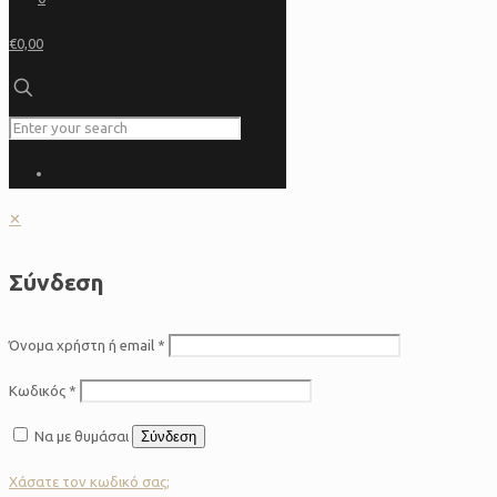
€0,00
✕
Σύνδεση
Όνομα χρήστη ή email
*
Κωδικός
*
Να με θυμάσαι
Σύνδεση
Χάσατε τον κωδικό σας;