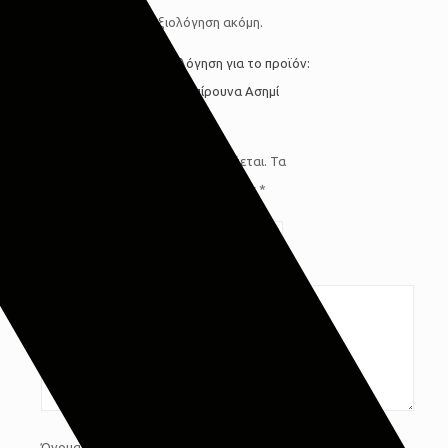
Δεν υπάρχει καμία αξιολόγηση ακόμη.
Κάνετε την πρώτη αξιολόγηση για το προϊόν:
“Cryspo Trio Σετ Μαχαιροπίρουνα Ασημί
Ανοξείδωτα 72τμχ”
Η ηλ. διεύθυνση σας δεν δημοσιεύεται.
Τα
υποχρεωτικά πεδία σημειώνονται με
*
Η βαθμολογία σας
*
Η αξιολόγησή σας
*
Όνομα
*