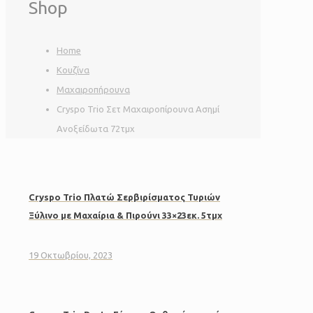
Shop
Home
Κουζίνα
Μαχαιροπήρουνα
Cryspo Trio Σετ Μαχαιροπίρουνα Ασημί
Ανοξείδωτα 72τμχ
Cryspo Trio Πλατώ Σερβιρίσματος Τυριών
Ξύλινο με Μαχαίρια & Πιρούνι 33×23εκ. 5τμχ
19 Οκτωβρίου, 2023