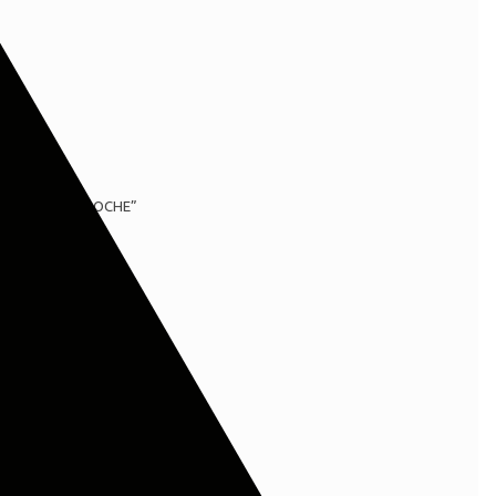
 50X90 GUY LAROCHE”
ι με
*