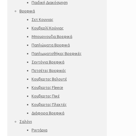
Παιδική Διακόσμηση
Βρεφικά
Σετ Κουνιας
Κουβερλί Κούνιας
Μπουρνουζια Βρεφικά
Παπλώματα Βρεφικά
Παπλωματοθήκες Βρεφικές
Σεντόνια Βρεφικά
Πετσέτες Βρεφικές
Κουβερτες Βελουτέ
Κουβερτες Fleece
Κουβερτες Πικέ
Κουβερτες Πλεκτές
Διάφορα Βρεφικά
Σαλόνι
Ριχτάρια