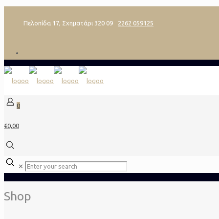
Πελοπίδα 17, Σχηματάρι 320 09
2262 059125
0
€0,00
✕
Shop