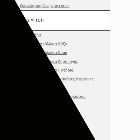
Ολοκληρωμένες προτάσεις
ΔΙΑΚΟΣΜΗΣΗ
Κρύσταλλα
Κρυστάλλινα Βάζα
Κρυστάλλινα Κουπ
Κρυστάλλινα Κηροπήγια
Κρυστάλλινα Ποτήρια
Κρυστάλλινες Κανάτες-Καράφες
Διακοσμητικά
Διακοσμητικά τοίχου-χώρου
Γούρια-Μινιατούρες
Κάδρα-Πινακες-Κορνιζες
Κηροπήγια-Φαναρια
Δίσκοι-Πιατέλες