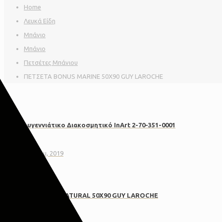
Home
Λευκά Είδη
Μπάνιο
Μπάνιο
Πετσέτες Μπάνιου
ΠΕΤΣΕΤΑ BONUS MARINE 50X90 GUY LAROCHE
Χριστουγεννιάτικο Διακοσμητικό InArt 2-70-351-0001
20 Οκτωβρίου, 2019
ΠΕΤΣΕΤΑ BONUS NATURAL 50X90 GUY LAROCHE