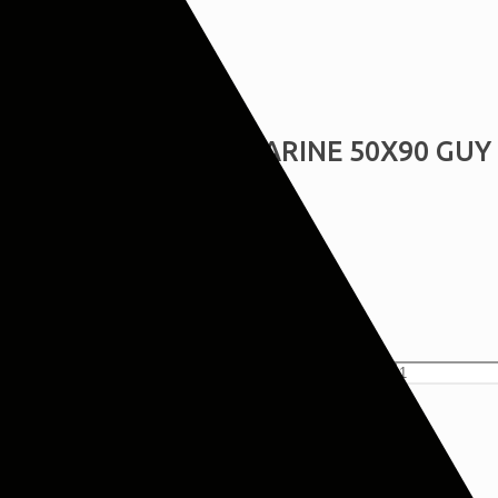
26 Οκτωβρίου, 2019
ΠΕΤΣΕΤΑ BONUS MARINE 50X90 GUY
€
7,90
Διαστάσεις:50X90
Σύνθεση:100% ΒΑΜΒΑΚΙ
Κατασκευαστης:GUY LAROCHE
ΠΕΤΣΕΤΑ BONUS MARINE 50X90 GUY LAROCHE ποσότητα
Προσθήκη στο καλάθι
Κατηγορίες:
Λευκά Είδη
,
Μπάνιο
,
Πετσέτες Μπάνιου
Share
0