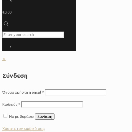
0
€0,00
✕
Σύνδεση
Όνομα χρήστη ή email
*
Κωδικός
*
Να με θυμάσαι
Σύνδεση
Χάσατε τον κωδικό σας;