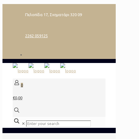
Πελοπίδα 17, Σχηματάρι 320 09
2262 059125
0
€0,00
✕