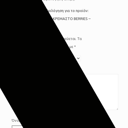
Κάνετε την πρώτη αξιολόγηση για το προϊόν:
“ΣΕΤ 2τεμ. ΑΡΩΜΑΤΙΚΟ ΚΡΕΜΑΣΤΟ BERRIES –
GIOSTYLE”
Η ηλ. διεύθυνση σας δεν δημοσιεύεται.
Τα
υποχρεωτικά πεδία σημειώνονται με
*
Η βαθμολογία σας
*
Η αξιολόγησή σας
*
Όνομα
*