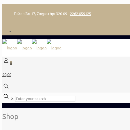
Πελοπίδα 17, Σχηματάρι 320 09
2262 059125
0
€0,00
✕
Shop