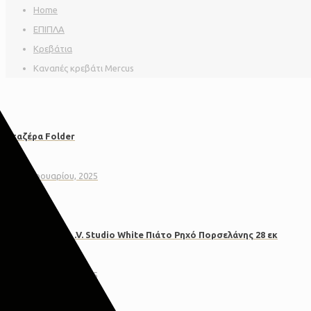
Home
ΕΠΙΠΛΑ
Κρεβάτια
Καναπές κρεβάτι Mercus
Εταζέρα Folder
12 Φεβρουαρίου, 2025
SP Tableware L.V. Studio White Πιάτο Ρηχό Πορσελάνης 28 εκ
17 Φεβρουαρίου, 2025