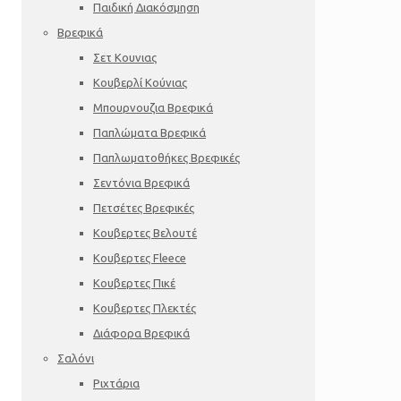
Παιδική Διακόσμηση
Βρεφικά
Σετ Κουνιας
Κουβερλί Κούνιας
Μπουρνουζια Βρεφικά
Παπλώματα Βρεφικά
Παπλωματοθήκες Βρεφικές
Σεντόνια Βρεφικά
Πετσέτες Βρεφικές
Κουβερτες Βελουτέ
Κουβερτες Fleece
Κουβερτες Πικέ
Κουβερτες Πλεκτές
Διάφορα Βρεφικά
Σαλόνι
Ριχτάρια