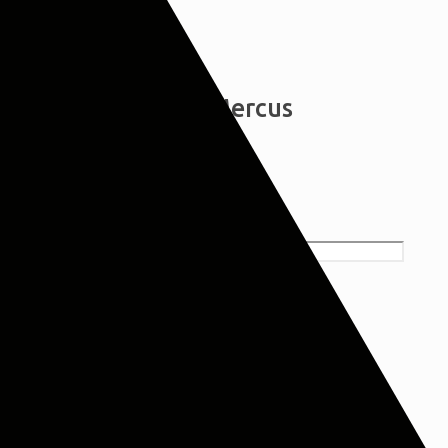
Καναπές κρεβάτι Mercus
€
548,00
ΠxYxB: 97x207x67cm
Καναπές κρεβάτι Mercus ποσότητα
Προσθήκη στο καλάθι
Κατηγορίες:
ΕΠΙΠΛΑ
,
Κρεβάτια
,
Παιδικά Έπιπλα
Share
0
Περιγραφή
Καναπές κρεβάτι με 3 συρτάρια