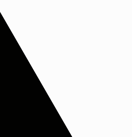
ι με
*