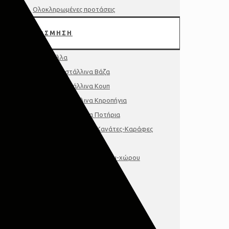
Ολοκληρωμένες προτάσεις
ΔΙΑΚΟΣΜΗΣΗ
Κρύσταλλα
Κρυστάλλινα Βάζα
Κρυστάλλινα Κουπ
Κρυστάλλινα Κηροπήγια
Κρυστάλλινα Ποτήρια
Κρυστάλλινες Κανάτες-Καράφες
Διακοσμητικά
Διακοσμητικά τοίχου-χώρου
Γούρια-Μινιατούρες
Κάδρα-Πινακες-Κορνιζες
Κηροπήγια-Φαναρια
Δίσκοι-Πιατέλες