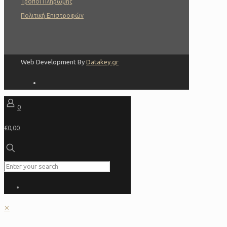
Τρόποι Πληρωμής
Πολιτική Επιστροφών
Web Development By
Datakey.gr
0
€0,00
✕