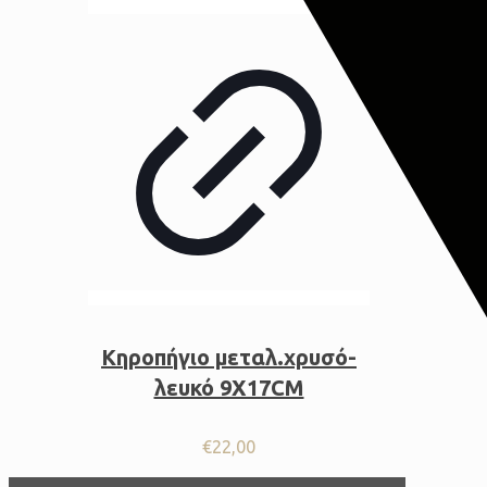
Κηροπήγιο μεταλ.χρυσό-
λευκό 9Χ17CM
€
22,00