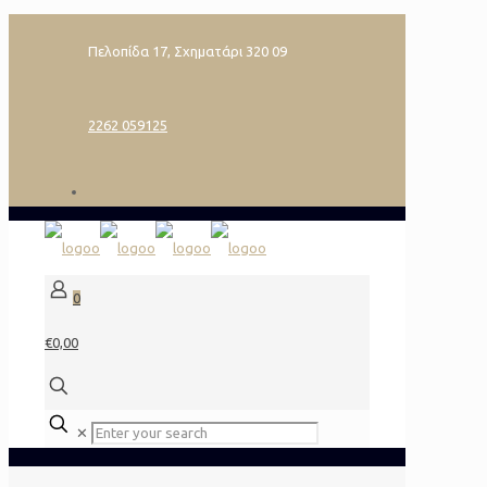
Πελοπίδα 17, Σχηματάρι 320 09
2262 059125
0
€0,00
✕