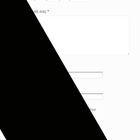
Η αξιολόγησή σας
*
Όνομα
*
Email
*
Αποθήκευσε το όνομά μου, email, και τον
ιστότοπο μου σε αυτόν τον πλοηγό για την
επόμενη φορά που θα σχολιάσω.
Συμφωνώ με τους όρους προστασίας