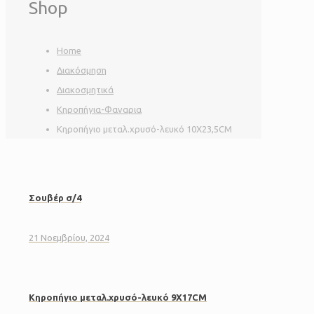
Shop
Home
Διακόσμηση
Διακοσμητικά
Κηροπήγια-Φαναρια
Κηροπήγιο μεταλ.χρυσό-λευκό 10Χ23,5CM
Σουβέρ σ/4
21 Νοεμβρίου, 2024
Κηροπήγιο μεταλ.χρυσό-λευκό 9Χ17CM