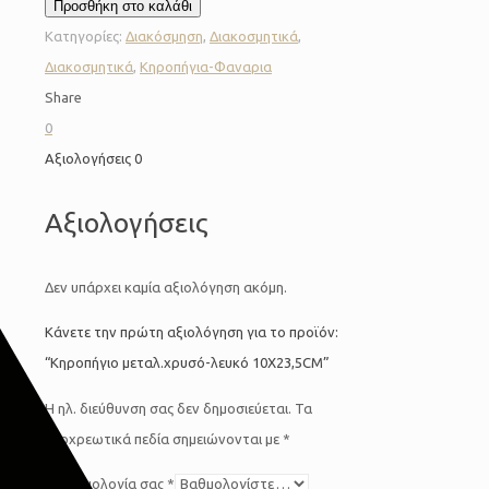
Προσθήκη στο καλάθι
Κατηγορίες:
Διακόσμηση
,
Διακοσμητικά
,
Διακοσμητικά
,
Κηροπήγια-Φαναρια
Share
0
Αξιολογήσεις
0
Αξιολογήσεις
Δεν υπάρχει καμία αξιολόγηση ακόμη.
Κάνετε την πρώτη αξιολόγηση για το προϊόν:
“Κηροπήγιο μεταλ.χρυσό-λευκό 10Χ23,5CM”
Η ηλ. διεύθυνση σας δεν δημοσιεύεται.
Τα
υποχρεωτικά πεδία σημειώνονται με
*
Η βαθμολογία σας
*