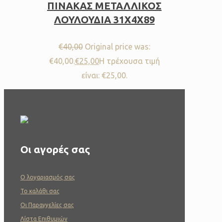
ΠΙΝΑΚΑΣ ΜΕΤΑΛΛΙΚΟΣ
ΛΟΥΛΟΥΔΙΑ 31Χ4X89
€
40,00
Original price was:
€40,00.
€
25,00
Η τρέχουσα τιμή
είναι: €25,00.
Οι αγορές σας
O λογαριασμός σας
To καλάθι σας
Οι Παραγγελίες σας
Λίστα Επιθυμιών