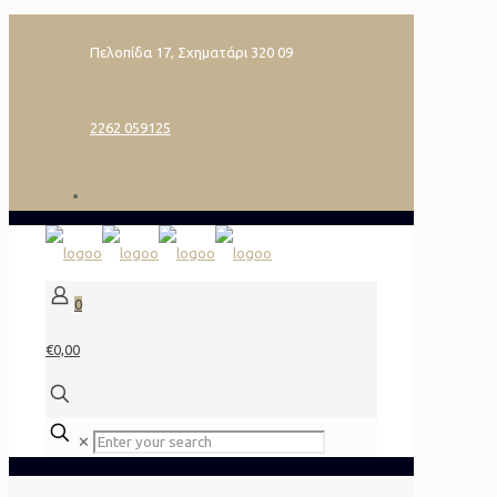
Πελοπίδα 17, Σχηματάρι 320 09
2262 059125
0
€0,00
✕