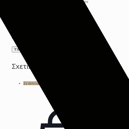
Αποθήκευσε το όνομά μου, email, και τον
ιστότοπο μου σε αυτόν τον πλοηγό για την
επόμενη φορά που θα σχολιάσω.
Συμφωνώ με τους όρους προστασίας
προσωπικών δεδομένων
Privacy Policy
*
Σχετικά προϊόντα
Σε έκπτωση