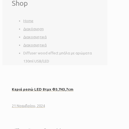
Shop
Home
Διακόσμηση
Διακοσμητικά
Διακοσμητικά
Diffuser wood effect μπάλα με αρώματα
130ml USB/LED
Κεριά ρεσώ LED 8τμχ Φ3,7Η3,7cm
21 Νοεμβρίου, 2024